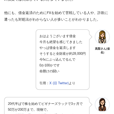
他にも、借金返済のためにFXを始めて苦戦している人や、詐欺に
遭ったも対処法がわからない人が多いことがわかりました。
おはようございます借金
今月も絶望を感じてきました
やっぱ借金を返済します
高梨さん(仮
名)
そうすると全財産が約28,000円
今fxにぶっ込んでるんで
0か100かです
命懸けの闘い
X (旧 Twitter)
引用：
より
20代半ばで株を始めてビギナーズラックで3ヶ月で
50万が200万まで。現物で。