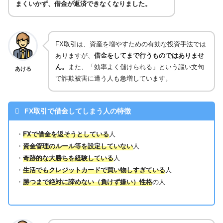
まくいかず、借金が返済できなくなりました。
FX取引は、資産を増やすための有効な投資手法では
ありますが、
借金をしてまで行うものではありませ
ん。
また、「効率よく儲けられる」という謳い文句
あける
で詐欺被害に遭う人も急増しています。
FX取引で借金してしまう人の特徴
・
FXで借金を返そうとしている
人
・
資金管理のルール等を設定していない
人
・
奇跡的な大勝ちを経験している
人
・
生活でもクレジットカードで買い物しすぎている
人
・
勝つまで絶対に諦めない（負けず嫌い）性格
の人