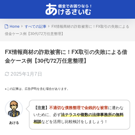
Home
すべての記事
FX情報商材の詐欺被害に！FX取引の失敗による
借金ケース例【30代/72万任意整理】
FX情報商材の詐欺被害に！FX取引の失敗による借
金ケース例【30代/72万任意整理】
2025年1月7日
※この記事は、広告(PR)を含む場合があります。
【注意】
不適切な債務整理で金銭的な被害
に遭わな
いために、必ず
法テラスや複数の法律事務所の無料
相談
などを活用し比較検討をしましょう！
あける