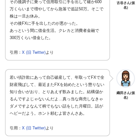
その後調子に乗って信用取引に手を出して確か600
古谷さん(仮
名)
万くらいまで増やしてから急落で追証50万。そこで
株は一旦お休み。
その後FXに手を出したのが悪かった。
あっという間に借金生活。クレカと消費者金融で
300万くらい借金した。
X (旧 Twitter)
引用：
より
若い頃詐欺にあって自己破産して、年取ってFXで全
財産飛ばして、最近またFXを始めたという懲りない
知り合いがおり、とりあえず飲みました。結構儲か
織田さん(仮
名)
るんですよじゃないんだよ…真っ当な商売しなきゃ
ダメですよなんて柄でもない話をした月曜日。話が
ヘビーだよう。ホント頼むよ皆さんさあ。
X (旧 Twitter)
引用：
より