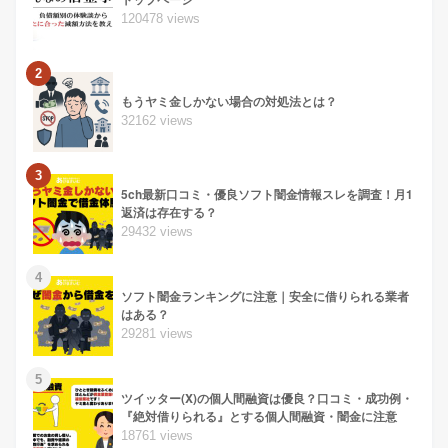
120478 views
2
もうヤミ金しかない場合の対処法とは？
32162 views
3
5ch最新口コミ・優良ソフト闇金情報スレを調査！月1
返済は存在する？
29432 views
4
ソフト闇金ランキングに注意｜安全に借りられる業者
はある？
29281 views
5
ツイッター(X)の個人間融資は優良？口コミ・成功例・
『絶対借りられる』とする個人間融資・闇金に注意
18761 views