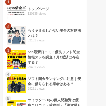
1
トップページ
120335 views
2
もうヤミ金しかない場合の対処法
とは？
32161 views
3
5ch最新口コミ・優良ソフト闇金
情報スレを調査！月1返済は存在
する？
29401 views
4
ソフト闇金ランキングに注意｜安
全に借りられる業者はある？
29281 views
5
ツイッター(X)の個人間融資は優
良？口コミ・成功例・『絶対借り