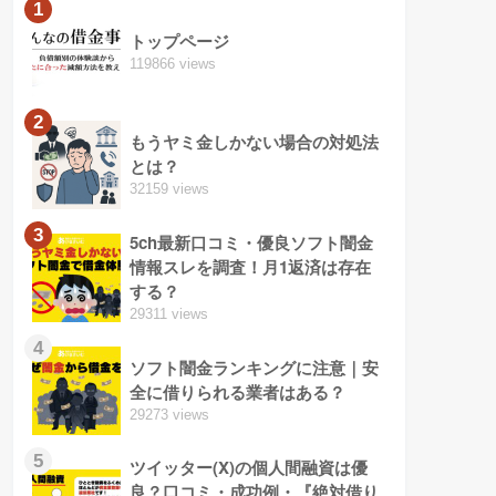
1
トップページ
119866 views
2
もうヤミ金しかない場合の対処法
とは？
32159 views
3
5ch最新口コミ・優良ソフト闇金
情報スレを調査！月1返済は存在
する？
29311 views
4
ソフト闇金ランキングに注意｜安
全に借りられる業者はある？
29273 views
5
ツイッター(X)の個人間融資は優
良？口コミ・成功例・『絶対借り