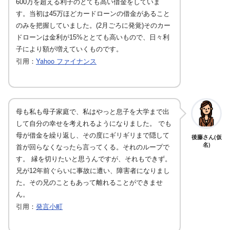
600万を超える利子のとても高い借金をしていま
す。当初は45万ほどカードローンの借金があること
のみを把握していました。(2月ごろに発覚)そのカー
ドローンは金利が15%ととても高いもので、日々利
子により額が増えていくものです。
引用：
Yahoo ファイナンス
母も私も母子家庭で、私はやっと息子を大学まで出
して自分の幸せを考えれるようになりました。 でも
母が借金を繰り返し、その度にギリギリまで隠して
後藤さん(仮
名)
首が回らなくなったら言ってくる。それのループで
す。 縁を切りたいと思うんですが、それもできず。
兄が12年前ぐらいに事故に遭い、障害者になりまし
た。その兄のこともあって離れることができませ
ん。
引用：
発言小町