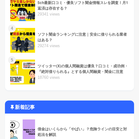
5ch最新口コミ・優良ソフト闇金情報スレを調査！月1
返済は存在する？
29341 views
4
ソフト闇金ランキングに注意｜安全に借りられる業者
はある？
29274 views
5
ツイッター(X)の個人間融資は優良？口コミ・成功例・
『絶対借りられる』とする個人間融資・闇金に注意
18760 views
新着記事
借金はいくらから「やばい」？危険ラインの目安と対
処法を解説