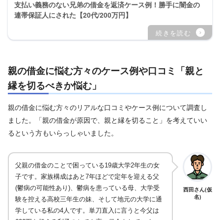
支払い義務のない兄弟の借金を返済ケース例！勝手に闇金の
連帯保証人にされた【20代/200万円】
親の借金に悩む方々のケース例や口コミ「親と
縁を切るべきか悩む」
親の借金に悩む方々のリアルな口コミやケース例について調査し
ました。「親の借金が原因で、親と縁を切ること」を考えていい
るという方もいらっしゃいました。
父親の借金のことで困っている19歳大学2年生の女
子です。家族構成はあと7年ほどで定年を迎える父
(鬱病の可能性あり)、鬱病を患っている母、大学受
西田さん(仮
名)
験を控える高校三年生の妹、そして地元の大学に通
学している私の4人です。単刀直入に言うと今父は