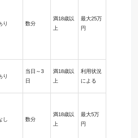
満18歳以
最大25万
あり
数分
上
円
当日～3
満18歳以
利用状況
あり
日
上
による
満18歳以
最大5万
なし
数分
上
円