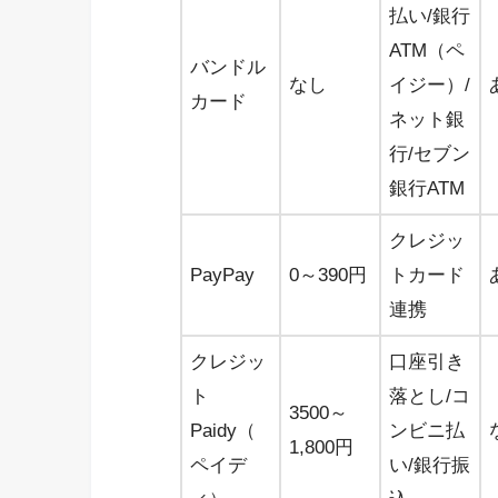
払い/銀行
ATM（ペ
バンドル
なし
イジー）/
カード
ネット銀
行/セブン
銀行ATM
クレジッ
PayPay
0～390円
トカード
連携
クレジッ
口座引き
ト
落とし/コ
3500～
Paidy（
ンビニ払
1,800円
ペイデ
い/銀行振