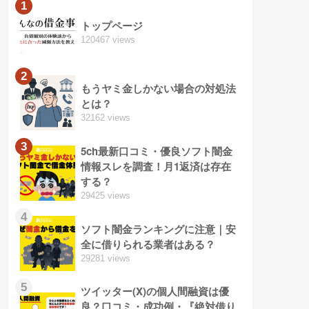
1
トップページ
120467 views
2
もうヤミ金しかない場合の対処法
とは？
32162 views
3
5ch最新口コミ・優良ソフト闇金
情報スレを調査！月1返済は存在
する？
29425 views
4
ソフト闇金ランキングに注意｜安
全に借りられる業者はある？
29281 views
5
ツイッター(X)の個人間融資は優
良？口コミ・成功例・『絶対借り