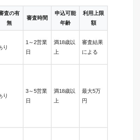
審査の有
申込可能
利用上限
審査時間
無
年齢
額
1～2営業
満18歳以
審査結果
あり
日
上
による
3～5営業
満18歳以
最大5万
あり
日
上
円