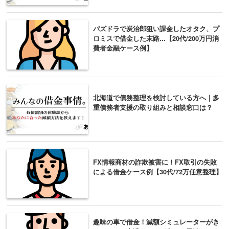
パズドラで炭治郎狙い課金したオタク、プ
ロミスで借金した末路...【20代/200万円消
費者金融ケース例】
北海道で債務整理を検討している方へ｜多
重債務者支援の取り組みと相談窓口は？
FX情報商材の詐欺被害に！FX取引の失敗
による借金ケース例【30代/72万任意整理】
趣味の車で借金！減額シミュレーターがき