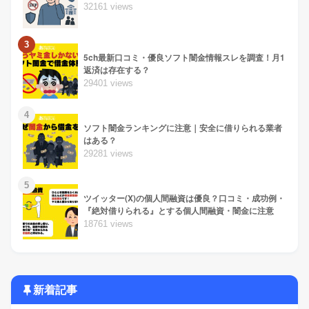
32161 views
3
5ch最新口コミ・優良ソフト闇金情報スレを調査！月1
返済は存在する？
29401 views
4
ソフト闇金ランキングに注意｜安全に借りられる業者
はある？
29281 views
5
ツイッター(X)の個人間融資は優良？口コミ・成功例・
『絶対借りられる』とする個人間融資・闇金に注意
18761 views
新着記事