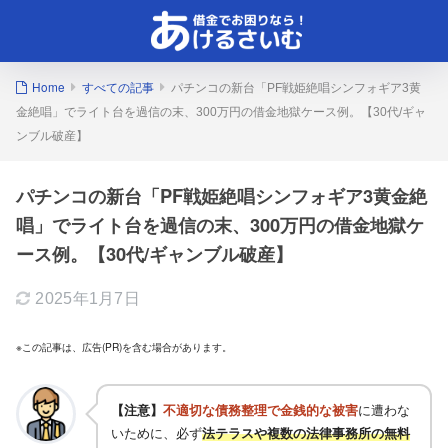
Home
すべての記事
パチンコの新台「PF戦姫絶唱シンフォギア3黄
金絶唱」でライト台を過信の末、300万円の借金地獄ケース例。【30代/ギャ
ンブル破産】
パチンコの新台「PF戦姫絶唱シンフォギア3黄金絶
唱」でライト台を過信の末、300万円の借金地獄ケ
ース例。【30代/ギャンブル破産】
2025年1月7日
※この記事は、広告(PR)を含む場合があります。
【注意】
不適切な債務整理で金銭的な被害
に遭わな
いために、必ず
法テラスや複数の法律事務所の無料