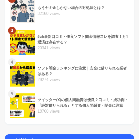
もうヤミ金しかない場合の対処法とは？
32160 views
3
5ch最新口コミ・優良ソフト闇金情報スレを調査！月1
返済は存在する？
29341 views
4
ソフト闇金ランキングに注意｜安全に借りられる業者
はある？
29274 views
5
ツイッター(X)の個人間融資は優良？口コミ・成功例・
『絶対借りられる』とする個人間融資・闇金に注意
18760 views