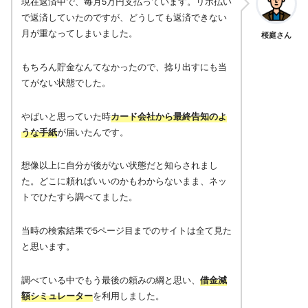
現在返済中で、毎月5万円支払っています。リボ払い
で返済していたのですが、どうしても返済できない
月が重なってしまいました。
桜庭さん
もちろん貯金なんてなかったので、捻り出すにも当
てがない状態でした。
やばいと思っていた時
カード会社から最終告知のよ
うな手紙
が届いたんです。
想像以上に自分が後がない状態だと知らされまし
た。どこに頼ればいいのかもわからないまま、ネッ
トでひたすら調べてました。
当時の検索結果で5ページ目までのサイトは全て見た
と思います。
調べている中でもう最後の頼みの綱と思い、
借金減
額シミュレーター
を利用しました。