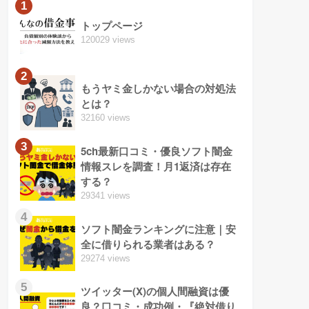
1
トップページ
120029 views
2
もうヤミ金しかない場合の対処法
とは？
32160 views
3
5ch最新口コミ・優良ソフト闇金
情報スレを調査！月1返済は存在
する？
29341 views
4
ソフト闇金ランキングに注意｜安
全に借りられる業者はある？
29274 views
5
ツイッター(X)の個人間融資は優
良？口コミ・成功例・『絶対借り