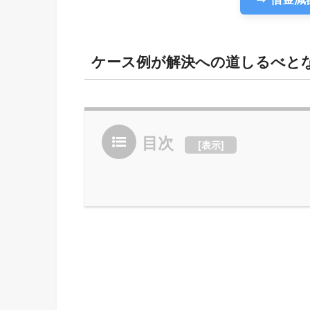
ケース例が解決への道しるべと
目次
[
表示
]