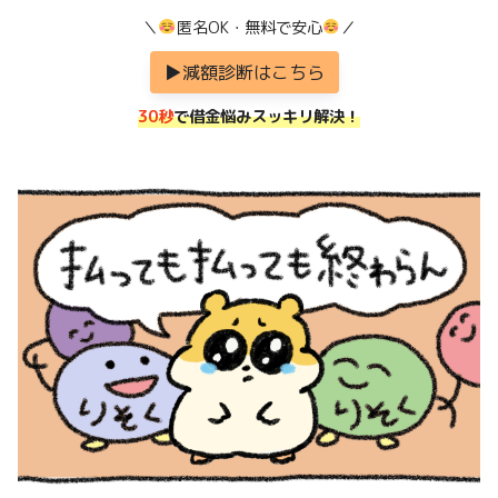
＼
匿名OK・無料で安心
／
▶︎減額診断はこちら
30秒
で借金悩みスッキリ解決！