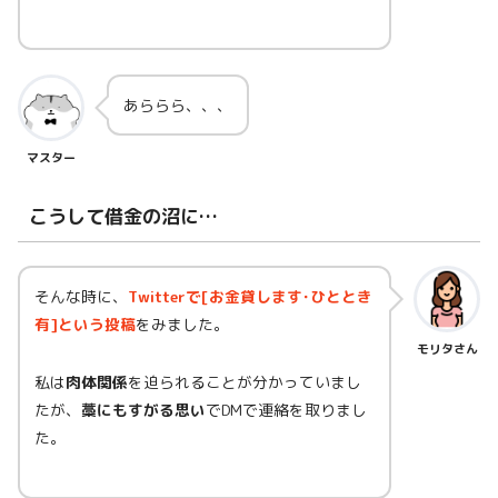
あららら、、、
マスター
こうして借金の沼に…
そんな時に、
Twitterで[お金貸します･ひととき
有]という投稿
をみました。
モリタさん
私は
肉体関係
を迫られることが分かっていまし
たが、
藁にもすがる思い
でDMで連絡を取りまし
た。