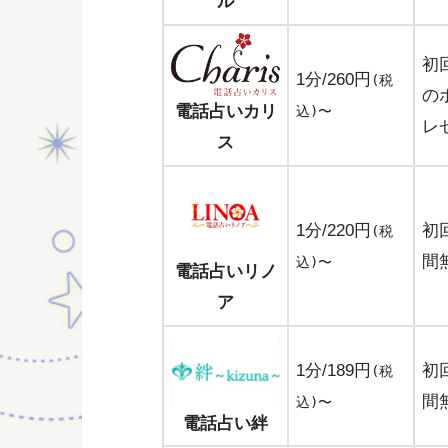
ル
初
1分/260円
(税
の
電話占いカリ
込)〜
レ
ス
1分/220円
初
(税
間
込)〜
電話占いリノ
ア
1分/189円
初
(税
間
込)〜
電話占い絆