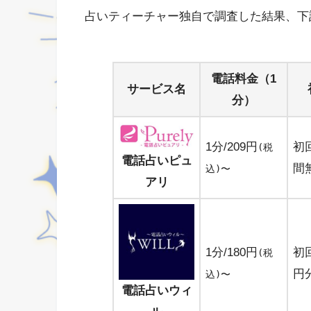
占いティーチャー独自で調査した結果、下
電話料金（1
サービス名
分）
1分/209円
初
(税
電話占いピュ
間
込)〜
アリ
1分/180円
初回
(税
円
込)〜
電話占いウィ