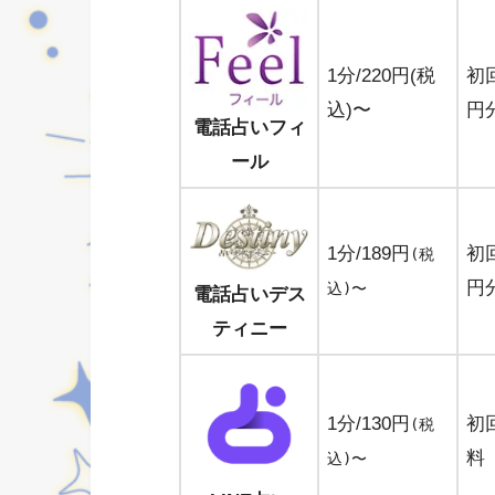
1分/220円(税
初回
込)〜
円
電話占いフィ
ール
1分/189円
初回
(税
円
込)〜
電話占いデス
ティニー
1分/130円
初
(税
料
込)〜