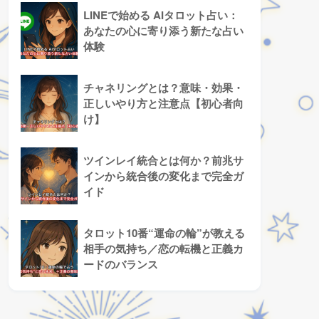
LINEで始める AIタロット占い：
あなたの心に寄り添う新たな占い
体験
チャネリングとは？意味・効果・
正しいやり方と注意点【初心者向
け】
ツインレイ統合とは何か？前兆サ
インから統合後の変化まで完全ガ
イド
タロット10番“運命の輪”が教える
相手の気持ち／恋の転機と正義カ
ードのバランス