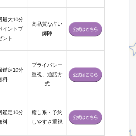
回最大10分
高品質な占い
ポイントプ
師陣
ゼント
プライバシー
回鑑定10分
重視、通話方
無料
式
回鑑定10分
癒し系・予約
無料
しやすさ重視